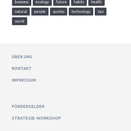
business
ecology
future
habits
health
natural
people
quotes
technology
tips
world
ÜBER UNS
KONTAKT
IMPRESSUM
FÖRDERGELDER
STRATEGIE-WORKSHOP